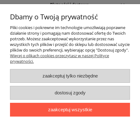
Płatności i dostawa
Dbamy o Twoją prywatność
Informacje
Pliki cookies i pokrewne im technologie umożliwiają poprawne
działanie strony i pomagają nam dostosować ofertę do Twoich
O nas
potrzeb. Możesz zaakceptować wykorzystanie przez nas
wszystkich tych plików i przejść do sklepu lub dostosować użycie
plików do swoich preferencji, wybierając opcję "Dostosuj zgody".
Rekomendowane strony
Więcej o plikach cookies przeczytasz w naszej Polityce
prywatności.
zaakceptuj tylko niezbędne
dostosuj zgody
zaakceptuj wszystkie
pokaż pełną wersję strony