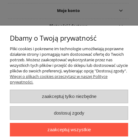
Moje konto
Płatności i dostawa
Dbamy o Twoją prywatność
Informacje
Pliki cookies i pokrewne im technologie umożliwiają poprawne
działanie strony i pomagają nam dostosować ofertę do Twoich
O nas
potrzeb. Możesz zaakceptować wykorzystanie przez nas
wszystkich tych plików i przejść do sklepu lub dostosować użycie
plików do swoich preferencji, wybierając opcję "Dostosuj zgody".
Rekomendowane strony
Więcej o plikach cookies przeczytasz w naszej Polityce
prywatności.
zaakceptuj tylko niezbędne
dostosuj zgody
zaakceptuj wszystkie