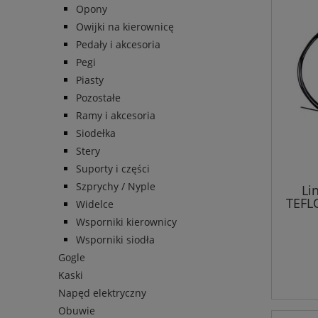
Opony
Owijki na kierownicę
Pedały i akcesoria
Pegi
Piasty
Pozostałe
Ramy i akcesoria
Siodełka
Stery
Suporty i części
Szprychy / Nyple
Li
TEFL
Widelce
Wsporniki kierownicy
Wsporniki siodła
Gogle
Kaski
Napęd elektryczny
Obuwie