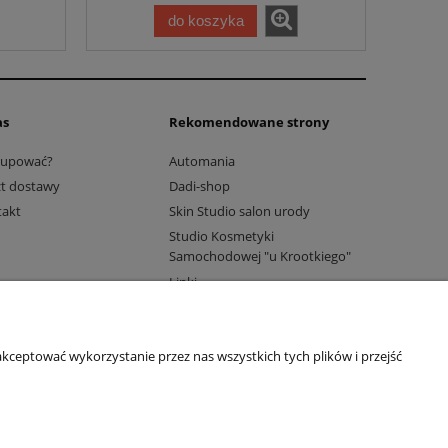
do koszyka
as
Rekomendowane strony
kupować?
Automania
t dostawy
Dadi-shop
takt
Skin Studio salon urody
Studio Kosmetyki
Samochodowej "u Krootkiego"
Linki
kceptować wykorzystanie przez nas wszystkich tych plików i przejść