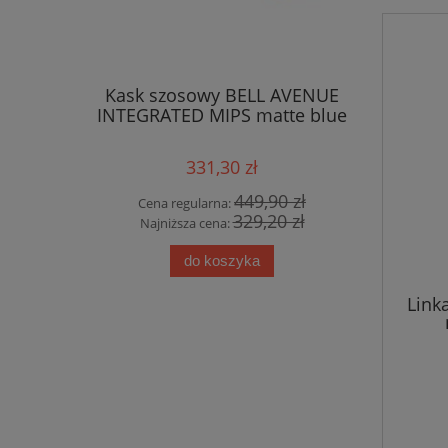
OURING T 2
Kask szosowy BELL AVENUE
Kas
 Fec Alloy
INTEGRATED MIPS matte blue
INTEGRAT
czarne
331,30 zł
0 zł
449,90 zł
Cena regularna:
Cena
0 zł
329,20 zł
Najniższa cena:
Najn
do koszyka
Link