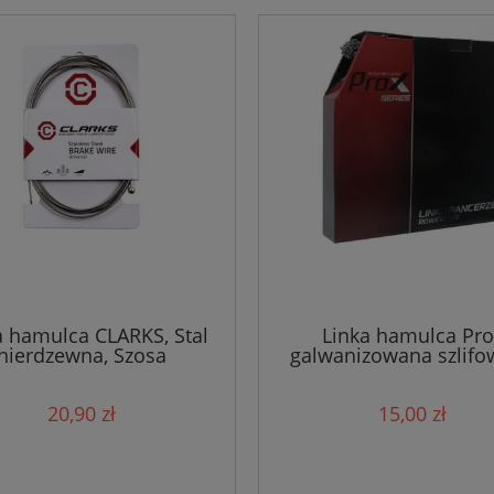
k mtb GIRO ARTEX
Chwyty Prox VLG-1185AD3
ED MIPS matte portaro
czarne [138mm]
grey
528,50 zł
71,29 zł
599,90 zł
 regularna:
87,00 zł
518,70 zł
Cena regularna:
iższa cena:
71,43 zł
Najniższa cena:
do koszyka
a hamulca CLARKS, Stal
Linka hamulca Pro
nierdzewna, Szosa
galwanizowana szlif
20,90 zł
15,00 zł