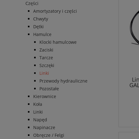
Części
Amortyzatory i części
Chwyty
Dętki
Hamulce
Klocki hamulcowe
Zaciski
Tarcze
Szczęki
Linki
Li
Przewody hydrauliczne
GA
Pozostałe
/S
Kierownice
Koła
Linki
Napęd
Napinacze
Obręcze / Felgi