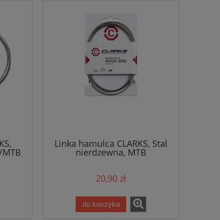
KS,
Linka hamulca CLARKS, Stal
a/MTB
nierdzewna, MTB
20,90 zł
do koszyka