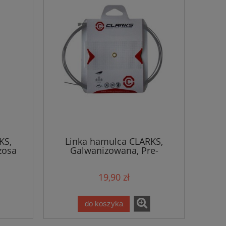
KS,
Linka hamulca CLARKS,
zosa
Galwanizowana, Pre-
Lubricated Long Life, MTB
19,90 zł
do koszyka