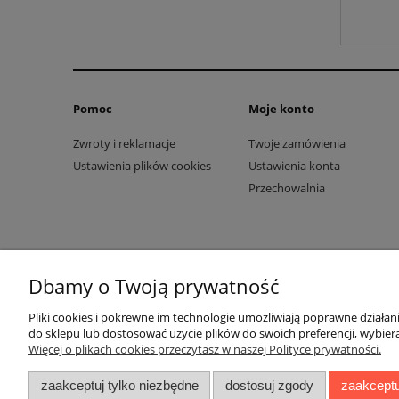
Pomoc
Moje konto
Zwroty i reklamacje
Twoje zamówienia
Ustawienia plików cookies
Ustawienia konta
Przechowalnia
Dbamy o Twoją prywatność
Pliki cookies i pokrewne im technologie umożliwiają poprawne działa
do sklepu lub dostosować użycie plików do swoich preferencji, wybiera
Więcej o plikach cookies przeczytasz w naszej Polityce prywatności.
zaakceptuj tylko niezbędne
dostosuj zgody
zaakceptu