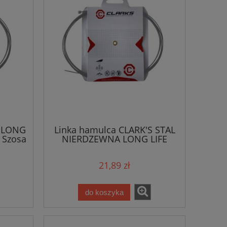
S LONG
Linka hamulca CLARK'S STAL
 Szosa
NIERDZEWNA LONG LIFE
olo
Mtb/Szosa Uniwersalna
2000mm
21,89 zł
do koszyka