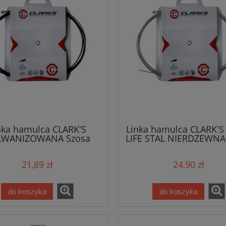
nka hamulca CLARK'S
Linka hamulca CLARK'
LWANIZOWANA Szosa
LIFE STAL NIERDZEWNA
himano, Campagnolo
/Shimano, Campagn
21,89 zł
24,90 zł
do koszyka
do koszyka