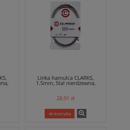
KS,
Linka hamulca CLARKS,
wna,
1.5mm, Stal nierdzewna,
Ultragładka, Szosa
28,91 zł
do koszyka