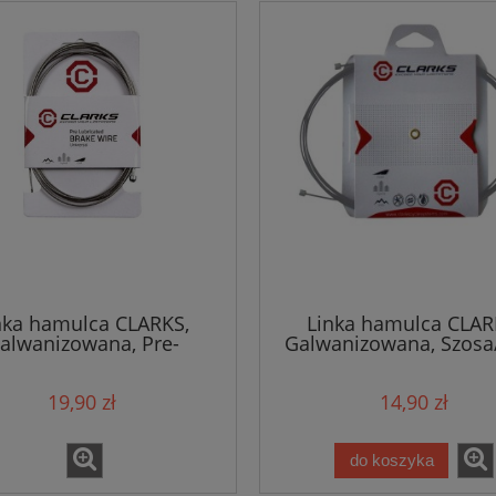
nka hamulca CLARKS,
Linka hamulca CLAR
alwanizowana, Pre-
Galwanizowana, Szos
icated Long Life, Szosa
19,90 zł
14,90 zł
do koszyka