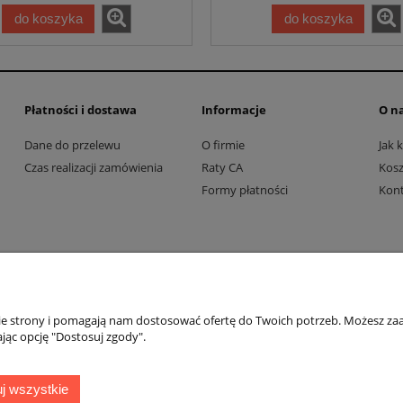
do koszyka
do koszyka
Płatności i dostawa
Informacje
O n
Dane do przelewu
O firmie
Jak 
Czas realizacji zamówienia
Raty CA
Kosz
Formy płatności
Kon
nie strony i pomagają nam dostosować ofertę do Twoich potrzeb. Możesz zaa
jąc opcję "Dostosuj zgody".
j wszystkie