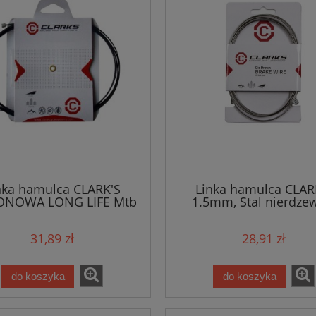
nka hamulca CLARK'S
Linka hamulca CLAR
ONOWA LONG LIFE Mtb
1.5mm, Stal nierdze
Ultragładka, MTB
31,89 zł
28,91 zł
do koszyka
do koszyka