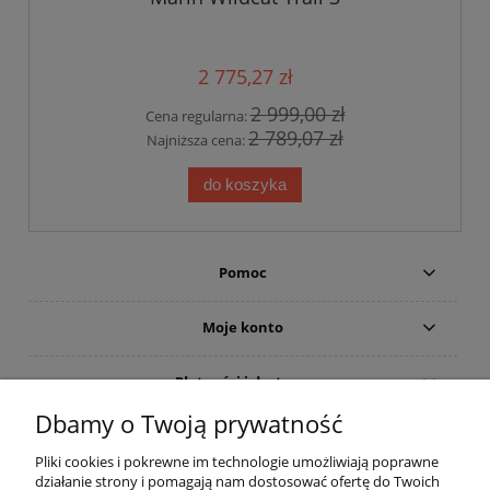
2 775,27 zł
2 999,00 zł
Cena regularna:
2 789,07 zł
Najniższa cena:
do koszyka
Pomoc
Moje konto
Płatności i dostawa
Dbamy o Twoją prywatność
Informacje
Pliki cookies i pokrewne im technologie umożliwiają poprawne
działanie strony i pomagają nam dostosować ofertę do Twoich