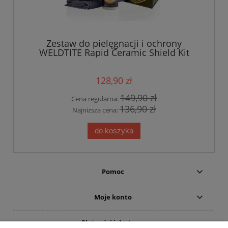
Zestaw do pielęgnacji i ochrony
WELDTITE Rapid Ceramic Shield Kit
128,90 zł
149,90 zł
Cena regularna:
136,90 zł
Najniższa cena:
do koszyka
Pomoc
Moje konto
Płatności i dostawa