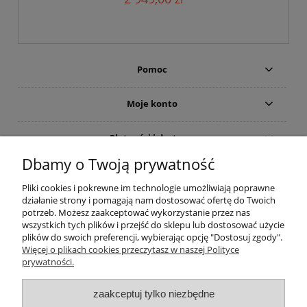
Pomoc
Moje konto
Płatności i dostawa
Dbamy o Twoją prywatność
Informacje
Pliki cookies i pokrewne im technologie umożliwiają poprawne
działanie strony i pomagają nam dostosować ofertę do Twoich
O nas
potrzeb. Możesz zaakceptować wykorzystanie przez nas
wszystkich tych plików i przejść do sklepu lub dostosować użycie
plików do swoich preferencji, wybierając opcję "Dostosuj zgody".
Rekomendowane strony
Więcej o plikach cookies przeczytasz w naszej Polityce
prywatności.
zaakceptuj tylko niezbędne