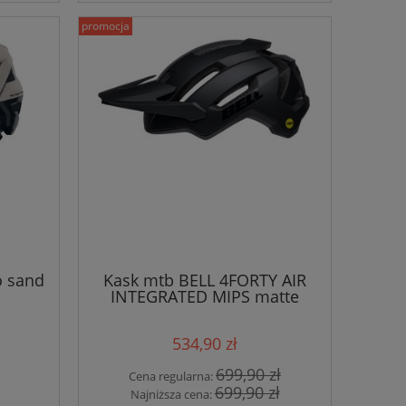
promocja
o sand
Kask mtb BELL 4FORTY AIR
INTEGRATED MIPS matte
black
534,90 zł
699,90 zł
Cena regularna:
699,90 zł
Najniższa cena: