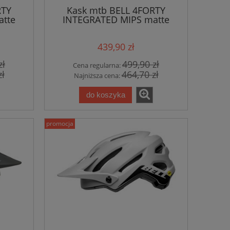
RTY
Kask mtb BELL 4FORTY
atte
INTEGRATED MIPS matte
gloss cement
439,90 zł
zł
499,90 zł
Cena regularna:
zł
464,70 zł
Najniższa cena:
do koszyka
promocja