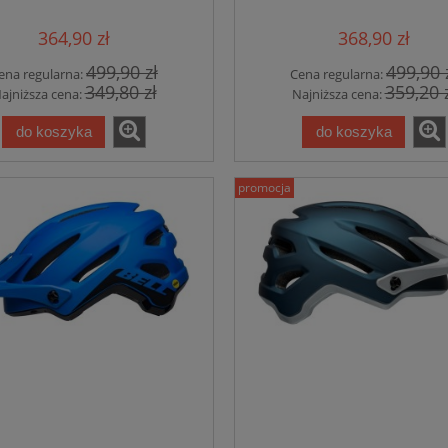
te gloss gray crimson
matte gloss slate or
364,90 zł
368,90 zł
499,90 zł
499,90 
ena regularna:
Cena regularna:
349,80 zł
359,20 
ajniższa cena:
Najniższa cena:
do koszyka
do koszyka
promocja