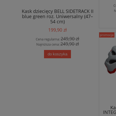
C
HICO 2.0
Kask dziecięcy BELL SIDETRACK II
Topeak P
N
ustrzana
blue green roz. Uniwersalny (47–
PINK)
54 cm)
199,90 zł
promocja
0 zł
249,90 zł
Cena regularna:
Cena
0 zł
249,90 zł
Najniższa cena:
Najn
do koszyka
Ka
INTEG