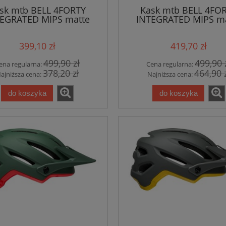
sk mtb BELL 4FORTY
Kask mtb BELL 4FO
EGRATED MIPS matte
INTEGRATED MIPS m
gloss blue black
gloss blue gray
399,10 zł
419,70 zł
499,90 zł
499,90 
ena regularna:
Cena regularna:
378,20 zł
464,90 
ajniższa cena:
Najniższa cena:
do koszyka
do koszyka