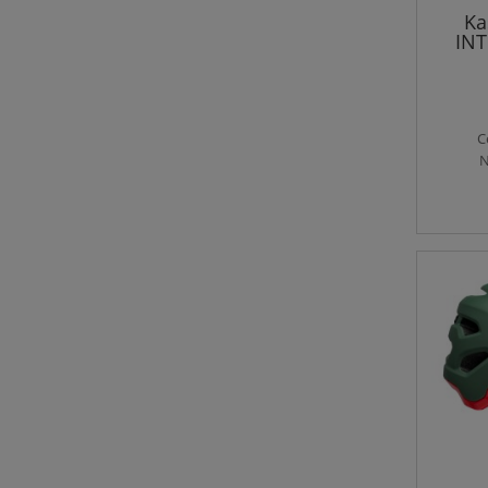
Ka
INT
C
N