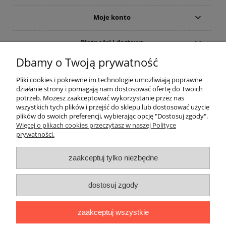
Moje konto
Płatności i dostawa
Dbamy o Twoją prywatność
Informacje
Pliki cookies i pokrewne im technologie umożliwiają poprawne
działanie strony i pomagają nam dostosować ofertę do Twoich
O nas
potrzeb. Możesz zaakceptować wykorzystanie przez nas
wszystkich tych plików i przejść do sklepu lub dostosować użycie
plików do swoich preferencji, wybierając opcję "Dostosuj zgody".
Rekomendowane strony
Więcej o plikach cookies przeczytasz w naszej Polityce
prywatności.
zaakceptuj tylko niezbędne
dostosuj zgody
zaakceptuj wszystkie