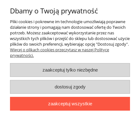
Dbamy o Twoją prywatność
Informacje
Pliki cookies i pokrewne im technologie umożliwiają poprawne
działanie strony i pomagają nam dostosować ofertę do Twoich
O nas
potrzeb. Możesz zaakceptować wykorzystanie przez nas
wszystkich tych plików i przejść do sklepu lub dostosować użycie
plików do swoich preferencji, wybierając opcję "Dostosuj zgody".
Rekomendowane strony
Więcej o plikach cookies przeczytasz w naszej Polityce
prywatności.
zaakceptuj tylko niezbędne
dostosuj zgody
zaakceptuj wszystkie
pokaż pełną wersję strony
Sklep internetowy Shoper.pl