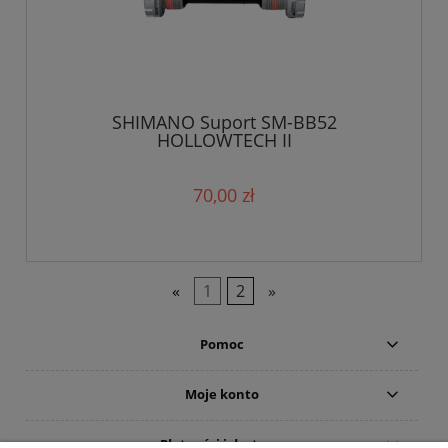
SHIMANO Suport SM-BB52
HOLLOWTECH II
70,00 zł
«
1
2
»
Pomoc
Moje konto
Płatności i dostawa