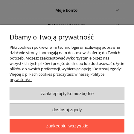
Moje konto
Płatności i dostawa
Dbamy o Twoją prywatność
Informacje
Pliki cookies i pokrewne im technologie umożliwiają poprawne
działanie strony i pomagają nam dostosować ofertę do Twoich
O nas
potrzeb. Możesz zaakceptować wykorzystanie przez nas
wszystkich tych plików i przejść do sklepu lub dostosować użycie
plików do swoich preferencji, wybierając opcję "Dostosuj zgody".
Rekomendowane strony
Więcej o plikach cookies przeczytasz w naszej Polityce
prywatności.
zaakceptuj tylko niezbędne
dostosuj zgody
zaakceptuj wszystkie