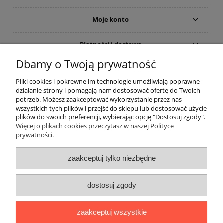
Moje konto
Płatności i dostawa
Dbamy o Twoją prywatność
Informacje
Pliki cookies i pokrewne im technologie umożliwiają poprawne
działanie strony i pomagają nam dostosować ofertę do Twoich
O nas
potrzeb. Możesz zaakceptować wykorzystanie przez nas
wszystkich tych plików i przejść do sklepu lub dostosować użycie
plików do swoich preferencji, wybierając opcję "Dostosuj zgody".
Rekomendowane strony
Więcej o plikach cookies przeczytasz w naszej Polityce
prywatności.
zaakceptuj tylko niezbędne
dostosuj zgody
zaakceptuj wszystkie