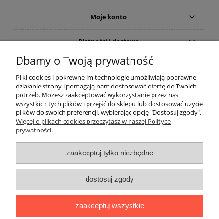
Moje konto
Płatności i dostawa
Dbamy o Twoją prywatność
Informacje
Pliki cookies i pokrewne im technologie umożliwiają poprawne
działanie strony i pomagają nam dostosować ofertę do Twoich
O nas
potrzeb. Możesz zaakceptować wykorzystanie przez nas
wszystkich tych plików i przejść do sklepu lub dostosować użycie
plików do swoich preferencji, wybierając opcję "Dostosuj zgody".
Rekomendowane strony
Więcej o plikach cookies przeczytasz w naszej Polityce
prywatności.
zaakceptuj tylko niezbędne
dostosuj zgody
zaakceptuj wszystkie