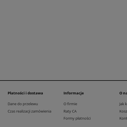
b GIRO FIXTURE II W
Okulary TIFOSI STASH blackout
 blue roz. Uniwersalny
szkła Smoke 15%, AC Red 39
(50-57 cm)
Clear 90% transmisji światła
273,20 zł
356,70 zł
349,90 zł
429,90 zł
 regularna:
Cena regularna:
349,90 zł
429,90 zł
iższa cena:
Najniższa cena:
do koszyka
do koszyka
Płatności i dostawa
Informacje
O n
Dane do przelewu
O firmie
Jak 
Czas realizacji zamówienia
Raty CA
Kosz
Formy płatności
Kon