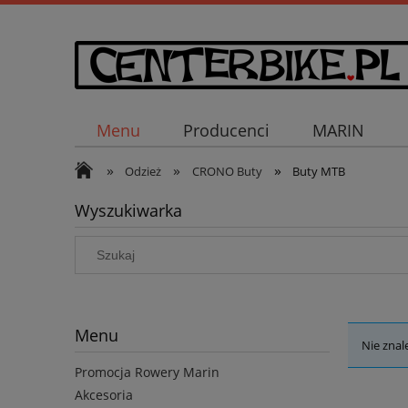
Menu
Producenci
MARIN
»
»
»
Odzież
CRONO Buty
Buty MTB
Wyszukiwarka
Menu
Nie znal
Promocja Rowery Marin
Akcesoria