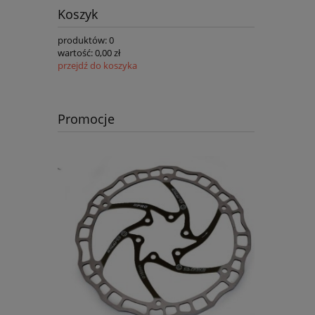
Koszyk
produktów:
0
wartość:
0,00 zł
przejdź do koszyka
Promocje