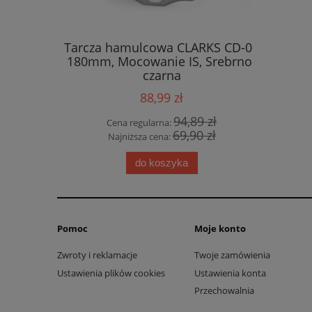
KER tył
Tarcza hamulcowa CLARKS CD-08
Kask mt
180mm, Mocowanie IS, Srebrno-
matte sky
czarna
88,99 zł
0 zł
94,89 zł
Cena regularna:
Cena
0 zł
69,90 zł
Najniższa cena:
Najn
do koszyka
Pomoc
Moje konto
Zwroty i reklamacje
Twoje zamówienia
Ustawienia plików cookies
Ustawienia konta
Przechowalnia