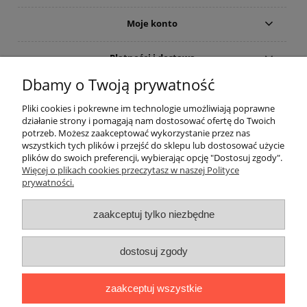
Moje konto
Płatności i dostawa
Dbamy o Twoją prywatność
Informacje
Pliki cookies i pokrewne im technologie umożliwiają poprawne
działanie strony i pomagają nam dostosować ofertę do Twoich
O nas
potrzeb. Możesz zaakceptować wykorzystanie przez nas
wszystkich tych plików i przejść do sklepu lub dostosować użycie
plików do swoich preferencji, wybierając opcję "Dostosuj zgody".
Rekomendowane strony
Więcej o plikach cookies przeczytasz w naszej Polityce
prywatności.
zaakceptuj tylko niezbędne
dostosuj zgody
zaakceptuj wszystkie