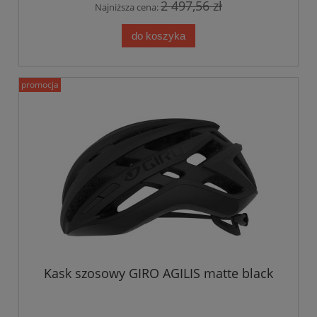
2 497,56 zł
Najniższa cena:
do koszyka
promocja
Kask szosowy GIRO AGILIS matte black