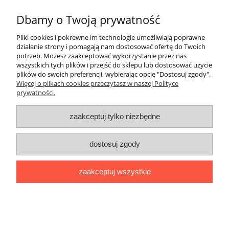
Płatności i dostawa
Dbamy o Twoją prywatność
Informacje
Pliki cookies i pokrewne im technologie umożliwiają poprawne
działanie strony i pomagają nam dostosować ofertę do Twoich
O nas
potrzeb. Możesz zaakceptować wykorzystanie przez nas
wszystkich tych plików i przejść do sklepu lub dostosować użycie
plików do swoich preferencji, wybierając opcję "Dostosuj zgody".
Rekomendowane strony
Więcej o plikach cookies przeczytasz w naszej Polityce
prywatności.
zaakceptuj tylko niezbędne
dostosuj zgody
zaakceptuj wszystkie
pokaż pełną wersję strony
Sklep internetowy Shoper.pl