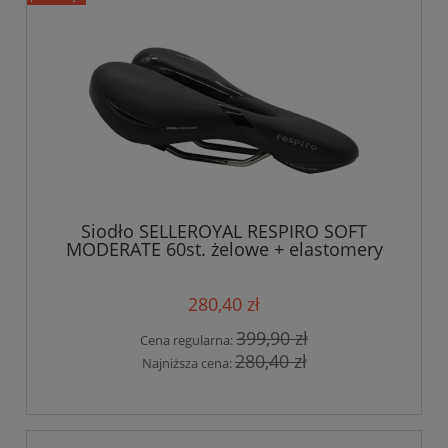
Siodło SELLEROYAL RESPIRO SOFT
MODERATE 60st. żelowe + elastomery
unisex 496g
280,40 zł
399,90 zł
Cena regularna:
280,40 zł
Najniższa cena: